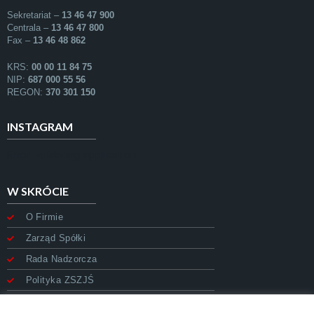
Sekretariat –
13 46 47 900
Centrala –
13 46 47 800
Fax –
13 46 48 862
KRS:
00 00 11 84 75
NIP:
687 000 55 56
REGON:
370 301 150
INSTAGRAM
Error validating application
W SKRÓCIE
O Firmie
Zarząd Spółki
Rada Nadzorcza
Polityka ZSZJŚ
Polityka prywatności