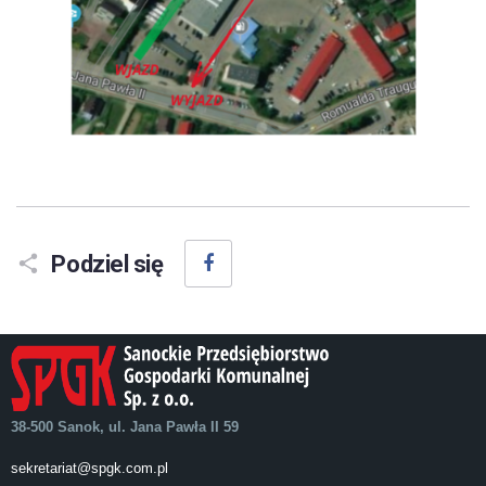
Facebook
Podziel się
38-500 Sanok, ul. Jana Pawła II 59
sekretariat@spgk.com.pl