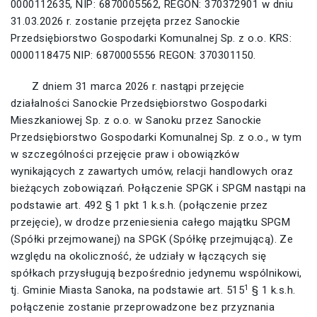
0000112635, NIP: 6870005562, REGON: 370372901 w dniu
31.03.2026 r. zostanie przejęta przez Sanockie
Przedsiębiorstwo Gospodarki Komunalnej Sp. z o.o. KRS:
0000118475 NIP: 6870005556 REGON: 370301150.
Z dniem 31 marca 2026 r. nastąpi przejęcie
działalności Sanockie Przedsiębiorstwo Gospodarki
Mieszkaniowej Sp. z o.o. w Sanoku przez Sanockie
Przedsiębiorstwo Gospodarki Komunalnej Sp. z o.o., w tym
w szczególności przejęcie praw i obowiązków
wynikających z zawartych umów, relacji handlowych oraz
bieżących zobowiązań. Połączenie SPGK i SPGM nastąpi na
podstawie art. 492 § 1 pkt 1 k.s.h. (połączenie przez
przejęcie), w drodze przeniesienia całego majątku SPGM
(Spółki przejmowanej) na SPGK (Spółkę przejmującą). Ze
względu na okoliczność, że udziały w łączących się
spółkach przysługują bezpośrednio jedynemu wspólnikowi,
1
tj. Gminie Miasta Sanoka, na podstawie art. 515
§ 1 k.s.h.
połączenie zostanie przeprowadzone bez przyznania