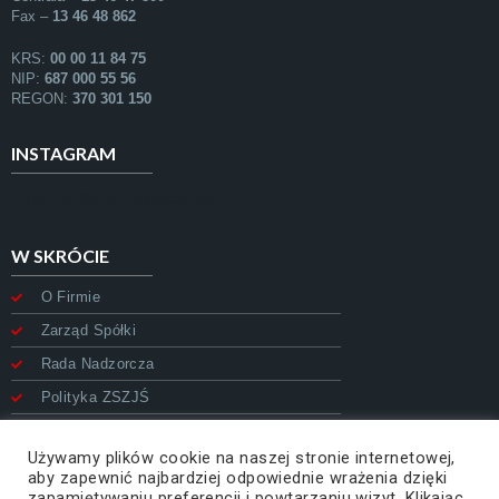
Fax –
13 46 48 862
KRS:
00 00 11 84 75
NIP:
687 000 55 56
REGON:
370 301 150
INSTAGRAM
Error validating application
W SKRÓCIE
O Firmie
Zarząd Spółki
Rada Nadzorcza
Polityka ZSZJŚ
Polityka prywatności
Używamy plików cookie na naszej stronie internetowej,
Deklaracja dostępności
aby zapewnić najbardziej odpowiednie wrażenia dzięki
zapamiętywaniu preferencji i powtarzaniu wizyt. Klikając
Mapa strony