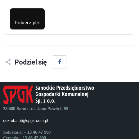
Pobierz plik
Facebook
Podziel się
38-500 Sanok, ul. Jana Pawła II 59
sekretariat@spgk.com.pl
Sekretariat –
13 46 47 900
Centrala –
13 46 47 800